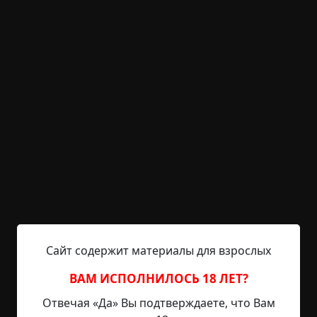
Указать автора!
2 мин.
Страшные истории
archive
24-06-2019, 22:49
Указать источник!
Было мне лет 16. Каждое лето я ездил к бабушке,
которая жила в небольшой деревеньке в
Псковской области. Деревня была маленькой, на
две улицы, как помню, но таких вот детей
каменных джунглей, как я, приезжало
достаточно. Мы были подростками и по ночам
дома нам, конечно, не сиделось. Местные
развлечения нам быстро надоели, поэтому наше
внимание привлекла дискотека в соседней
Сайт содержит материалы для взрослых
деревне. Деревня...
ВАМ ИСПОЛНИЛОСЬ 18 ЛЕТ?
Читать полностью
Отвечая «Да» Вы подтверждаете, что Вам