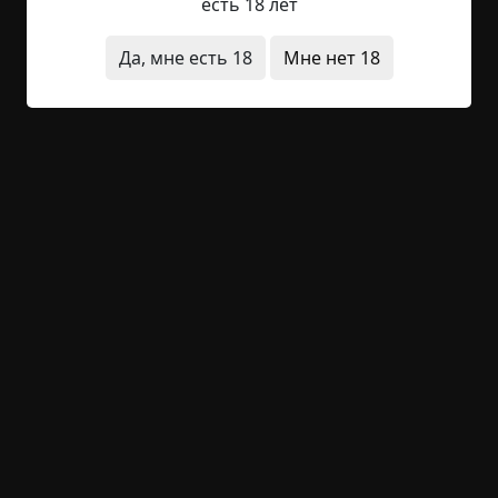
есть 18 лет
деревня
заброшенное место
призраки
архив
Да, мне есть 18
Мне нет 18
+23
Обсудить
1 081
Деревня в лесу
©
Созерцатель
8.5 мин.
Страшные истории
archive
22-06-2019, 21:17
Указать источник!
Так уж получилось, что я хожу в походы. Когда-
то, году в 2004, вступил в ролевое движение, и
понеслась. Не то чтобы я был заядлым туристом,
способным пройти по непролазной лесной чаще