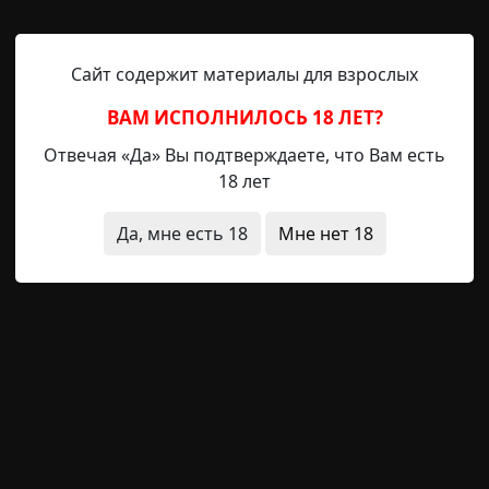
дующую картину: внутреннее пространство бани, облиц
сано этими самыми письменами, причём часть маркером
чневой, но стены исписаны ПОЛНОСТЬЮ. Чтобы сделать
Сайт содержит материалы для взрослых
емени минимум. С потолка на нитках свисали ключи. 
ВАМ ИСПОЛНИЛОСЬ 18 ЛЕТ?
колько сотен точно. Посередине комнаты стоял стол 
ми. А в соседней комнате кто-то хрипло дышал...
Отвечая «Да» Вы подтверждаете, что Вам есть
18 лет
ак-то не хотелось. Налицо был какой-то ритуал с хорош
 этот ритуал, или без наших печёнок его не могли зав
Да, мне есть 18
Мне нет 18
 бросить кирпичом в один из цилиндров на стол
 Это оказалась трёхлитровая банка, обёрнутая той же
илась, и по столу растеклась чёрная лужа какой-то мр
 пару секунд — из оконного проёма в нос ударил такой
ежали на десяток метров — я уверен, что это был
ь, целых, шесть литров крови (вторую банку мы бить н
ло тоже не кока-кола).
 друг-пожарный предложил всё-таки посмотреть, кто та