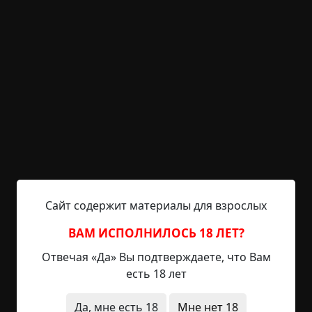
+50
4
2 451
Дачная история
Указать автора!
4 мин.
Страшные истории
Helga
4-09-2019, 10:05
Указать источник!
Началось всё банально: за окном конец весны, я
прирастаю к стулу за компьютером, играю в
игры, смотрю сериалы — в общем,
Сайт содержит материалы для взрослых
самосовершенствуюсь как могу. И в один
прекрасный день в мою комнату заходит мать и
ВАМ ИСПОЛНИЛОСЬ 18 ЛЕТ?
начинает пилить меня, чтобы я поехал к нам на
Отвечая «Да» Вы подтверждаете, что Вам
дачу и прибрался там к лету — убрал заросли
есть 18 лет
травы с участка, в доме чуток прибрался, пыль
там вытер, да и просто развеялся, а то сижу всё
Да, мне есть 18
Мне нет 18
время за...