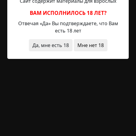
Сайт содержит материалы для взрослых
зловонное дыхание, увидел сточенные,
заостренные напильником зубы.
ВАМ ИСПОЛНИЛОСЬ 18 ЛЕТ?
Отвечая «Да» Вы подтверждаете, что Вам
Из ступора меня вывел выстрел. Это отец зашел
есть 18 лет
на кухню и застрелил задержанного.
Да, мне есть 18
Мне нет 18
Кто-то накрыл тело тряпкой, кто-то выбежал в
подъезд. Я все также не понимал, что
происходит вокруг, одно было ясно — отец спас
меня. В этой суматохе я снова остался
предоставлен самому себе. Вид растекающейся
из-под тряпки крови был не из приятных, я
поспешил покинуть кухню. Сердце все еще
стучало как сумасшедшее. Я вышел в коридор и
неспешно шел вдоль него, пока мой взгляд не
привлекла открытая дверь подвала.
Иван Александрович замолчал, а его широко
раскрытые глаза выглядели так, словно он