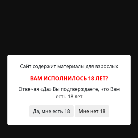
ее нам моя тетя, живущая в расположенном
неподалеку городе Большой Камень
(Приморский край). Есть у них там такой завод
судостроительный, «Звезда», основное
градообразующее предприятие, там чуть ли не
половина населения работает. И работникам
предприятия в...
Читать полностью
Сайт содержит материалы для взрослых
больница
короткие
без мистики
ВАМ ИСПОЛНИЛОСЬ 18 ЛЕТ?
+21
Обсудить
2 500
Отвечая «Да» Вы подтверждаете, что Вам
есть 18 лет
Несколько неприятных
Да, мне есть 18
Мне нет 18
воспоминаний
©
Favn89