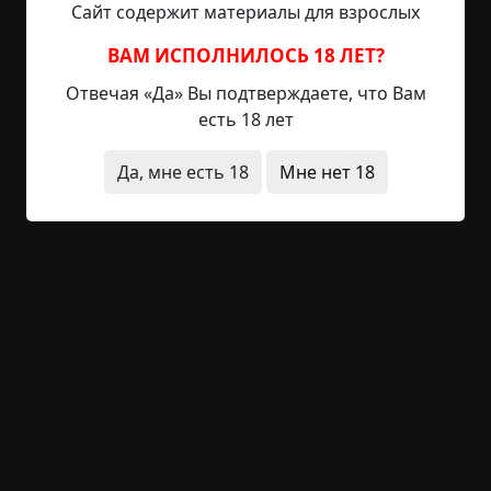
Сайт содержит материалы для взрослых
не выйдут. И это меня ой как успокоило.
ВАМ ИСПОЛНИЛОСЬ 18 ЛЕТ?
Однако проблема оставалась. Через какое-то
Отвечая «Да» Вы подтверждаете, что Вам
время он же начнёт разлаживаться, а это запах.
есть 18 лет
А оно мне надо? В общем, решение проблемы в
голове мелькнуло.
Да, мне есть 18
Мне нет 18
А я ж хозяйственный. Ножовочку там по дереву,
по металлу имею. Да и топорик есть, мало ли,
порубить что-нибудь, и всё такое.
Голову быстро отпилил. Чтобы там не говорили,
а отпилить голову — это не самое сложное в
человеке. Сложнее это тело. И всё из-за чертова
позвоночника. Я когда по нему ножовкой
елозить стал, такой скрежет поднялся, что у
меня зубы свело. Да и испугался я, соседи что
заподозрят. Пришлось топориком надрубливать,