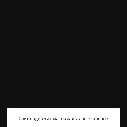
Читать полностью
предметы
сны
что это было
архив
+24
Обсудить
919
«Одну не оставлю»
Указать автора!
1 мин.
Страшные истории
archive
11-02-2019, 17:22
Указать источник!
Раньше моя мама работала медсестрой. В
терапевтическом отделении ее больницы часто
Сайт содержит материалы для взрослых
в стационар ложился парень лет тридцати. Звали