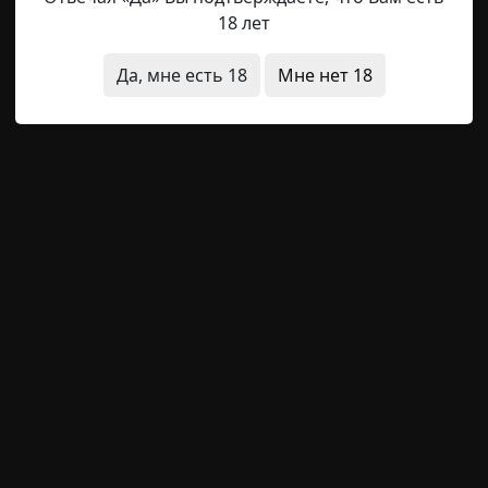
израки
архив
18 лет
Да, мне есть 18
Мне нет 18
з
archive
12-02-2019, 11:26
Указать источник!
истской работе с одной долгожительницей. Между прочи
ла такой случай. Во время немецкой оккупации Киева, 
вывозили евреев вагонами в разные стороны к рекам. И 
жа к жене, брата к сестре, ребенка к ребенку, — потом