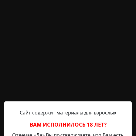
archive
12-02-2019, 11:29
Указать источник!
каюсь на однотипные вещи. Многие думают, что это плаг
м не приходила в голову мысль о том, что показания не
по другой причине? Эти люди видели одно и то же. К да
стории про поезда. И вот почему. В прошлом году я ре
Сайт содержит материалы для взрослых
ВАМ ИСПОЛНИЛОСЬ 18 ЛЕТ?
Отвечая «Да» Вы подтверждаете, что Вам есть