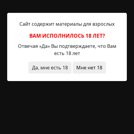
9 декабря 2015 года, 21.18, Лондон,
Сайт содержит материалы для взрослых
Великобритания Настя не могла припомнить,
когда в последний раз она неслась домой с такой
ВАМ ИСПОЛНИЛОСЬ 18 ЛЕТ?
прекрасной новостью. Ну, словно влюбленная
Отвечая «Да» Вы подтверждаете, что Вам
школьница, которую наконец пригласил на
есть 18 лет
свидание парень из параллельного класса, хотя
те сладостно — наивные времена из юности
Да, мне есть 18
Мне нет 18
девушки, когда на дискотеке во время
медленного танца под робкий шепот «Ты мне
очень нравишься» ее...
Читать полностью
без мистики
в детстве
квартира
дети
жесть
исчезновения
неожиданный финал
странная
смерть
странные люди