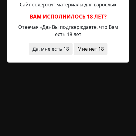
Сайт содержит материалы для взрослых
Костя посмотрел на мужчину. Опухшее лицо,
ВАМ ИСПОЛНИЛОСЬ 18 ЛЕТ?
небритые щеки, глаза почти закрыты.
Отвечая «Да» Вы подтверждаете, что Вам
— Пацан, че несешь? — повторил мужик.
есть 18 лет
— Я это… К бабе Клаве я…
Да, мне есть 18
Мне нет 18
— Я ж не спрашиваю, куда ты. Пацан, водка есть?
— Не-е-ет, — замотал головой мальчик.
У мужчины чуть приоткрылись глаза. И он,
продолжая смотреть на Костю, заорал:
— Мать! Мама!
— Я здесь, сынок.