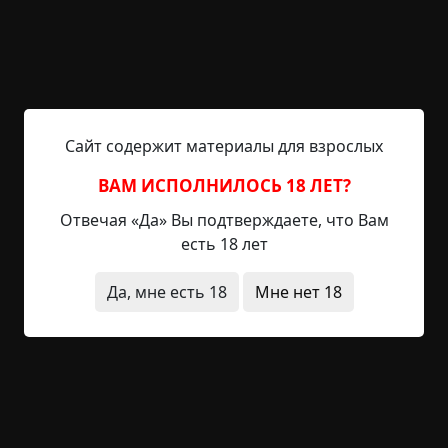
аккаунта на сайте.
БАЛЛЫ
«Лучший подарок» Дмитрий Венцковский
Сайт содержит материалы для взрослых
87 баллов
ВАМ ИСПОЛНИЛОСЬ 18 ЛЕТ?
«Заброшенные земли» Hell 50 баллов
Отвечая «Да» Вы подтверждаете, что Вам
есть 18 лет
«Перед вечностью» Попова Катерина
(Калиткина) 66 баллов
Да, мне есть 18
Мне нет 18
«Алина» Евгения Ус 73 балла
«Равновесие» Валентина Сенчукова 79
баллов
«Гоголево» Дмитрий Воронков 63 балла