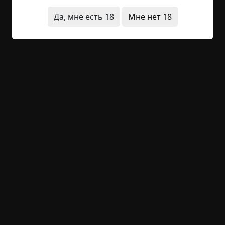
«На конкурс» в произвольной форме в начале
истории.
Да, мне есть 18
Мне нет 18
Готовые истории принимаются до 23:59
05.12.2022. Подведение итогов: 30.12.2022.
Ждём ваших заявок! Всем успехов и
вдохновения!
+22
44
22 118
Карлик (из серии
"Садомазохистские
рассказы")
©
В. В.