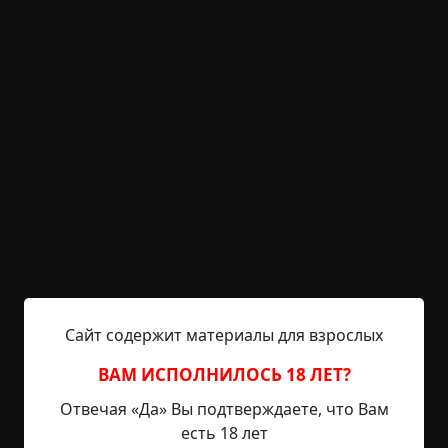
не опубликованной (
UPD: ранее и до
оглашения результатов
). Также текст не
должен быть уже озвучен другими чтецами до
оглашения результатов. Истории, автор которых
дал разрешение на озвучку своего произведения
до оглашения результатов, снимаются с
конкурса.
Заявку необходимо оставить в
комментариях к этому посту, написав слово
«участвую» и своё имя или псевдоним, под
которым будет написано произведение.
Заявки собираем до 02.11.2022.
Сайт содержит материалы для взрослых
Регистрация на сайте обязательна.
Для
ВАМ ИСПОЛНИЛОСЬ 18 ЛЕТ?
регистрации нажмите
здесь
.
Отвечая «Да» Вы подтверждаете, что Вам
Готовые истории присылать
сюда
с пометкой
есть 18 лет