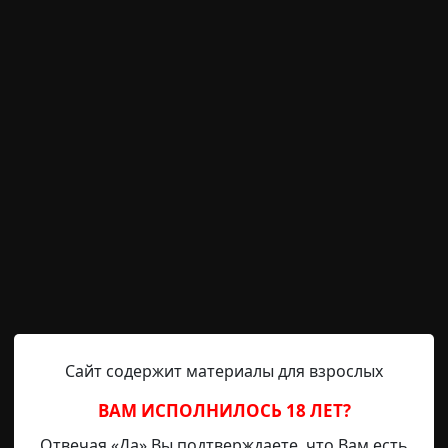
RAINYDAY8
27-08-2019, 20:09
Указать источник!
нечто похожее было у меня в жизни. Если бы не эта исто
ё происходило в действительности. Я с детства каждое л
. Там возле её дома есть старый детский сад. Он не заб
Сайт содержит материалы для взрослых
и, но их забирали к шести вечера, и с семи часов там у
ВАМ ИСПОЛНИЛОСЬ 18 ЛЕТ?
Отвечая «Да» Вы подтверждаете, что Вам есть