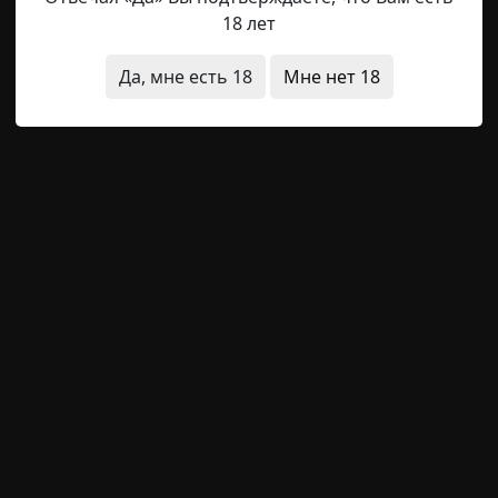
18 лет
юди
что это было
короткие
Да, мне есть 18
Мне нет 18
Helga
27-08-2019, 19:54
Указать источник!
гулял со своим другом по окрестностям. Мы обычно ход
ришёл пораньше. А в доме в гостях сидит старая знаком
лей, были немного подвыпивши. Сидели они до трёх часо
сила, чтобы я её проводил к её дому. Мы пошли вниз по