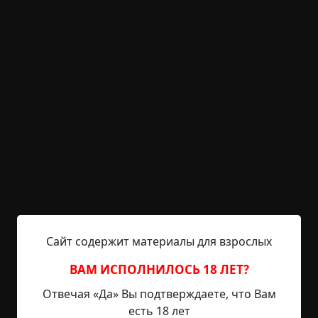
1 126
Бегунья
Указать автора!
1 мин.
Страшные истории
archive
24-05-2019, 22:51
Указать источник!
Есть у нас парк, обычный такой — там мамы с
детьми гуляют, парочки ходят, спортсмены
занимаются: всё, как обычно. Парк поделен как
бы на несколько секторов — футбольная
Сайт содержит материалы для взрослых
площадка, возле нее картинг. Еще на территории
парка есть церковь. Моё знакомый Витя со
ВАМ ИСПОЛНИЛОСЬ 18 ЛЕТ?
своим другом Димой (им обоим по 20 лет)
Отвечая «Да» Вы подтверждаете, что Вам
вдвоём гоняли ночью, часов в 11-12, на
есть 18 лет