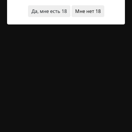
футбольном поле мяч — они часто так делают. И
вдруг видят, что...
Да, мне есть 18
Мне нет 18
Читать полностью
улица
странные люди
что это было
архив
короткие
зима
+21
Обсудить
1 056
Дорога до почты
Указать автора!
2 мин.
Страшные истории
archive
24-05-2019, 12:16
Источник