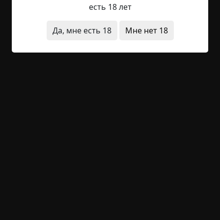
Читать полностью
есть 18 лет
улица
существа
архив
Да, мне есть 18
Мне нет 18
+30
Обсудить
1 128
Дорога домой
Указать автора!
1.5 мин.
Страшные истории
archive
16-01-2019, 20:17
Указать источник!
Было это лет семь назад. Мы приехали в
деревню на майские праздники — меня и моего
супруга позвали наши друзья на шашлыки.
Делали шашлык на берегу речки, ну и,