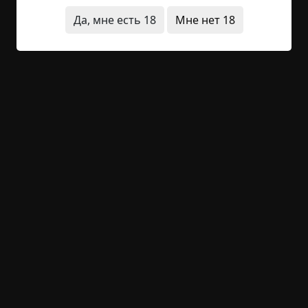
уже на месте. Я просто не пью ничего...
Да, мне есть 18
Мне нет 18
Читать полностью
улица
что это было
архив
+29
Обсудить
1 246
Московский охотник
©
Александр Бачило
21.5 мин.
Страшные истории
archive
12-03-2019, 22:38
Источник
"...Проволочная петля ставится на свежей тропе,
на уровне головы зверька, маскируется травой