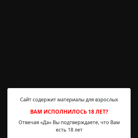
Как-то раз я пошла в туалет — он был на улице.
Было очень темно, а осветить дорожку было
нечем. По пути обратно я остановилась
посмотреть на вечерние звёзды и заметила в
углу между сараем и кучей дров что-то белое. Я
пригляделась и смогла различить очертания
сморщенного лица. Я испугалась, но сдвинуться
с места не могла. «Это» долго смотрело на меня,
а я на «него». Затем я отвлеклась на крик матери
— она звала меня ужинать. Повернувшись
обратно к непонятному существу, я уже никого
не увидела. Тогда я побежала к маме, братьям и
сёстрам, всё им рассказала, но они мне не
Сайт содержит материалы для взрослых
поверили.
ВАМ ИСПОЛНИЛОСЬ 18 ЛЕТ?
Спустя несколько лет я стала жить отдельно от
Отвечая «Да» Вы подтверждаете, что Вам
семьи. Про тот случай я и думать забыла. Но
есть 18 лет
потом «это» снова стало меня преследовать. Я