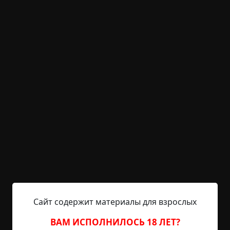
+26
Обсудить
1 298
Другое зрение
Указать автора!
1.5 мин.
Страшные истории
archive
17-03-2019, 11:35
Указать источник!
Начался тот странный период моей жизни с
автомобильной аварии. Мы с приятелем утром
ехали на мопеде на учебу и поскользнулись на
Стрелке Васильевского острова. В результате
Вовка, находившийся за рулем, отделался легким
испугом и царапинами, а я загремел в
Сайт содержит материалы для взрослых
реанимацию с черепно-мозговой травмой и
перенес две нейрохирургические операции.
ВАМ ИСПОЛНИЛОСЬ 18 ЛЕТ?