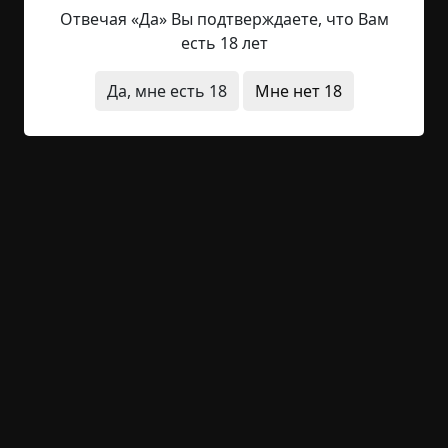
Зрение резко ухудшилось, и после выписки
Отвечая «Да» Вы подтверждаете, что Вам
домой я получил...
есть 18 лет
Читать полностью
Да, мне есть 18
Мне нет 18
странные люди
архив
короткие
+28
Обсудить
994
Видеокассета / Плёнка
Указать автора!
1 мин.
Страшные истории
archive
16-03-2019, 15:24
Указать источник!
Летом 1983 года в маленьком городке рядом с