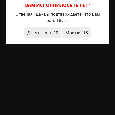
болезнь
необычные состояния
ВАМ ИСПОЛНИЛОСЬ 18 ЛЕТ?
неожиданный финал
Отвечая «Да» Вы подтверждаете, что Вам
есть 18 лет
+12
2
859
Да, мне есть 18
Мне нет 18
Призрак в ночи
©
Полина Соловьева
2.5 мин.
Страшные истории
solar
1-10-2024, 17:39
Указать источник!
Володька Смирнов пришел домой после долгого
рабочего дня и с наслаждением рухнул на
новенький, еще пахнущий кожей диван. Он
долго лежал так, то поджимая к груди ноги на