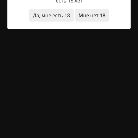
денег, некоторые внимания, а ее...
есть 18 лет
Читать полностью
Да, мне есть 18
Мне нет 18
без мистики
жесть
архив
+33
1
1 257
Полицай
Указать автора!
1.5 мин.
Страшные истории
archive
23-02-2019, 12:36
Указать источник!
Это случилось много лет назад, в стране,
которой уже нет, среди людей, которых уже нет, и