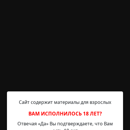
Ноша
©
Марзуев Владимир
3.5 мин.
Страшные истории
archive
23-02-2019, 12:44
Указать источник!
Ненавижу пятницу, в этот, казалось бы,
прекрасный день, когда вся страна радуется
концу рабочей недели и планирует отдых на
выходные, я знаю одно — снова придется
прятать тело. Нет-нет, вы не подумайте, ни
Сайт содержит материалы для взрослых
воспитание, ни моральные принципы не
позволяют мне забрать чью-то жизнь. Просто
ВАМ ИСПОЛНИЛОСЬ 18 ЛЕТ?
вынужден убирать за той, которую люблю.
Странно, правда? Некоторые девушки хотят
Отвечая «Да» Вы подтверждаете, что Вам