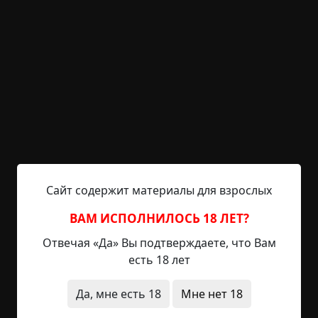
6 мин.
Страшные истории
archive
29-06-2019, 14:43
Источник
В своём семейном древе я самая младшая.
Подозреваю, что я не была желанным ребёнком,
и появилась на свет из-за того, что зрелая
парочка, в которой обоим было уже с лихвой за
сорок, слишком увлеклась винишком и перешла
к действию, решив, что незапланированные
беременности случаются только у подростков.
Упс. Обе моих бабушки скончались ещё до
Сайт содержит материалы для взрослых
моего рождения, а дедушки были уже пожилыми
и проживали...
ВАМ ИСПОЛНИЛОСЬ 18 ЛЕТ?
Отвечая «Да» Вы подтверждаете, что Вам
Читать полностью
есть 18 лет
дом
голоса
предметы
Да, мне есть 18
Мне нет 18
+28
Обсудить
1 642