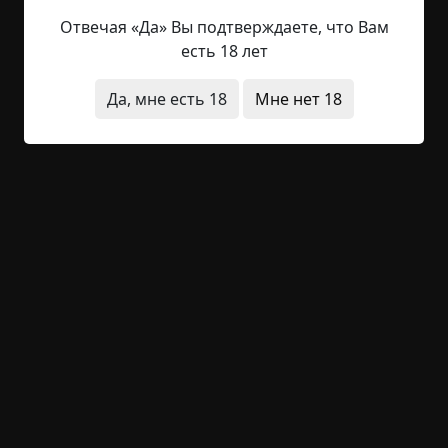
показалось, и стали дальше бродить по зданию.
Отвечая «Да» Вы подтверждаете, что Вам
есть 18 лет
Вдруг мы услышали с улицы детский крик,
причем такой пронзительный, что кровь
Да, мне есть 18
Мне нет 18
застыла в жилах. Он оборвался так же резко, как
и начался, мы застыли на местах. Нам хотелось
выйти из здания и уехать оттуда, но тело не
хотело двигаться. Неожиданно мы услышали, как
запищала сигнализация машины. Кто-то из нас
бросился вниз по лестнице и на улицу, мы
кинулись за ним. Добежав до машины, мы
ничего не обнаружили.
Советом трех идиотов было решено уезжать
оттуда. Мы сели в машину и попытались завести
ее, но она не заводилась. И тут мы снова
услышали откуда-то снаружи детский крик.
Андрей, водитель машины, воскликнул: «Черт
побери!». Машина завелась, и мы сразу же