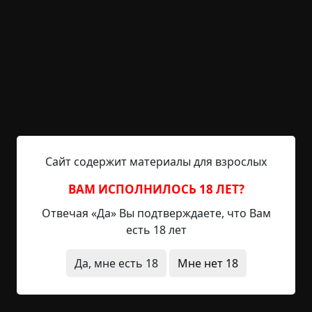
Зеркальный коридор
Указать автора!
1.5 мин.
Страшные истории
archive
19-01-2019, 21:14
Указать источник!
Когда учился в 9-м классе, я съездил на
Сайт содержит материалы для взрослых
олимпиаду в соседний город (толком даже не
помню, что за олимпиада была). На время
ВАМ ИСПОЛНИЛОСЬ 18 ЛЕТ?
проведения олимпиады нас поселили в
общежитии местного ВУЗа. В последний вечер
Отвечая «Да» Вы подтверждаете, что Вам
перед отъездом домой мы купили с ребятами
есть 18 лет
пива и решили немного покуролесить в комнате.
Выпили по бутылочке, начали беситься,
Да, мне есть 18
Мне нет 18
кидаться друг в друга подушками, толкаться,
бороться... Один парень...