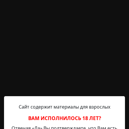
 гайдамаков
archive
17-01-2019, 23:40
Указать источник!
эта была очень большая. Родители, трудолюбивые люди
бви к труду. Однажды Маша принесла домой цветной кам
иле гайдамаков. Был 1937 год, июль. На следующий посл
емьи и услышали страшные вопли. Ну, естественно, все
Сайт содержит материалы для взрослых
ВАМ ИСПОЛНИЛОСЬ 18 ЛЕТ?
архив
Отвечая «Да» Вы подтверждаете, что Вам есть