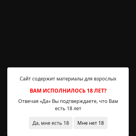
Холодный ветер сдул с тополей грязно-золотую
листву. И в городе наступил серый октябрь.
Скоро зима. Скоро я опять впаду в зимнюю
спячку. Но пока я ещё не превратился в
невесомую серую мумию, покрытую паутиной и
пылью, мне нужна еда. Такие промозглые дни
совсем не годятся для охоты. Но вдруг повезёт?
Неважно, кто это будет, мальчик или девочка —
мне сгодится любой ребёнок. И, подняв
Сайт содержит материалы для взрослых
воротник...
ВАМ ИСПОЛНИЛОСЬ 18 ЛЕТ?
Читать полностью
Отвечая «Да» Вы подтверждаете, что Вам
есть 18 лет
вымышленные
странные люди
архив
Да, мне есть 18
Мне нет 18
+30
1
1 317