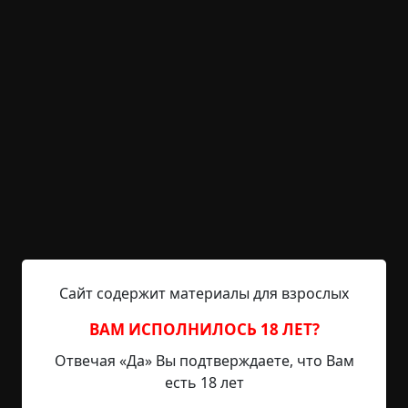
Слышишь, я хочу успеть В эту полночь защиты
от холода внешних миров Отделить и отдалить
хотя б на время смерть От того, что неведомо
мне и зовется Любовь. Дай мне ладонь, скажи
мне, что я здесь, – Прикоснись, скажи мне, что я
есть. Сергей Калугин Негромко скрипнули
дверные петли. В помещение, тесное и
сумрачное, проник луч слабого света. Он
скользнул по...
Читать полностью
ритуалы
необычные состояния
существа
исчезновения
дети
Сайт содержит материалы для взрослых
+17
1
825
ВАМ ИСПОЛНИЛОСЬ 18 ЛЕТ?
Отвечая «Да» Вы подтверждаете, что Вам
есть 18 лет