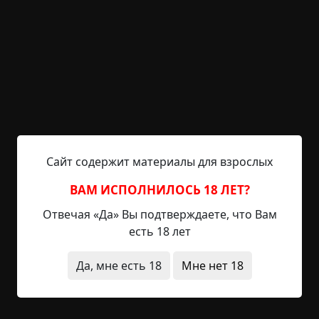
дальше, другие — ближе. Некоторые — за
стеклянными перегородками, некоторые —
прямо посреди коридора. Сергей знал: если
немного расслабиться, расфокусировать взгляд,
они тут же начнут неспешно, по миллиметру,
приближаться к нему. Если...
Читать полностью
в детстве
сны
странные люди
видения
дети
Сайт содержит материалы для взрослых
болезнь
больница
странная смерть
ВАМ ИСПОЛНИЛОСЬ 18 ЛЕТ?
+24
Обсудить
1 916
Отвечая «Да» Вы подтверждаете, что Вам
есть 18 лет
Чужая земля
Да, мне есть 18
Мне нет 18
©
Дмитрий Николов
17.5 мин.
Страшные истории