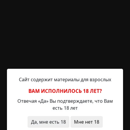
любовь
+20
Обсудить
1 252
Неразлучники
©
Виктория Колыхалова
8.5 мин.
Страшные истории
Hell Inquisitor
3-11-2021, 15:45
Источник
Сайт содержит материалы для взрослых
ВАМ ИСПОЛНИЛОСЬ 18 ЛЕТ?
Луна управляет такими, как он. В ее лицемерном
Отвечая «Да» Вы подтверждаете, что Вам
свете они бросают быстрые взгляды на таких, как
есть 18 лет
я. Мы похожи — одинокие юноши, украдкой
ловящие взгляды друг друга. Но это мнимое
Да, мне есть 18
Мне нет 18
сходство, я лицемерю еще больше луны.