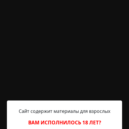
Октябрь в Купавне
©
Кирилл Бенедиктов
12.5 мин.
Страшные истории
archive
23-06-2019, 15:39
Указать источник!
Все персонажи этого рассказа вымышлены и
являются плодом фантазии автора. Совпадения с
реальными историческими событиями — не
более, чем случайность. 1. Осень выдалась
теплой и сырой. В дымчатом низком небе
кружили черные птицы. Они во множестве
слетались на огромную свалку, оставшуюся на
Сайт содержит материалы для взрослых
месте старого фармацевтического завода,
бродили по грудам мусора и выклевывали из
ВАМ ИСПОЛНИЛОСЬ 18 ЛЕТ?
дурно пахнущего месива...