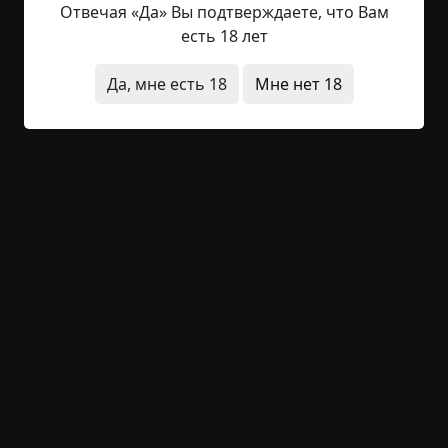
Отвечая «Да» Вы подтверждаете, что Вам
есть 18 лет
Читать полностью
деревня
моря и океаны
военные
существа
Да, мне есть 18
Мне нет 18
архив
+32
Обсудить
1 317
Проклятый линкор
Указать автора!
2 мин.
Страшные истории
archive
20-06-2019, 21:51
Указать источник!
Суперсовременный для своего времени