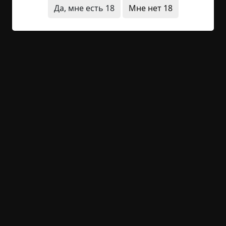
Читать полностью
Да, мне есть 18
Мне нет 18
лес
видения
что это было
архив
короткие
+19
Обсудить
1 020
Озеро
Указать автора!
1 мин.
Страшные истории
archive
12-05-2019, 10:29
Указать источник!
Дело было в лесистых горах Киргизии. Лагерь
альпинисты разбили высоко в горах, в хвойном
лесу, близ небольшого горного озера. Озеро
сразу показалось им каким-то зловещим, уж