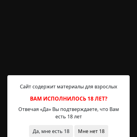
Колыбельная
©
LPS SJ P-Y
4.5 мин.
Страшные истории
archive
17-06-2019, 11:47
Указать источник!
Страх. Пронизывающий, жуткий, холодный,
липкий. Он всегда со мной... теперь всегда со
мной. Воспоминание не дает покоя. Мысли, как
мельничные жернова, со скрипом елозят у меня
Сайт содержит материалы для взрослых
в голове, а мозг определяет только одно чувство
из всех. Страх. Это случилось больше года назад.
ВАМ ИСПОЛНИЛОСЬ 18 ЛЕТ?
Я был обычным парнем. В меру симпатичный, в
Отвечая «Да» Вы подтверждаете, что Вам
меру умный, работящий, такой, каких много на
есть 18 лет
земле. Был не таким, что сейчас: руки...
Да, мне есть 18
Мне нет 18
Читать полностью