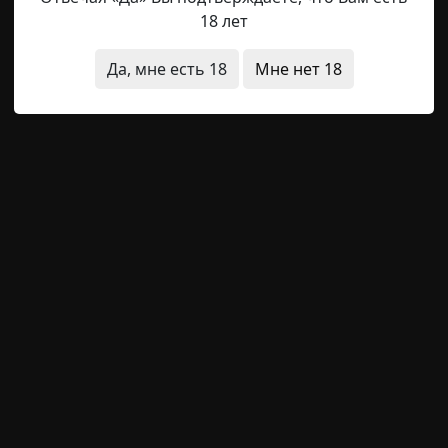
у бабушки, я увидел странный-престранный и очень яркий
18 лет
охранились в памяти до сих пор... Спал я именно в то
ли события из сна. ...Посередине комнаты-гостиной ра
Да, мне есть 18
Мне нет 18
м обычно отмечались праздничные события и привечали
Rulzzzzz
28-08-2025, 09:25
Источник