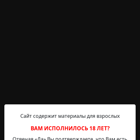
пила достаточно денег, чтобы приобрести собственную 
чтобы переночевать, а утром начать поиски жилья. Вско
ку недалеко от центра города. Я приехала в новую квар
й-бабушкой, подписала необходимые бумаги и оплатила
тояния
странная смерть
.
Сайт содержит материалы для взрослых
ВАМ ИСПОЛНИЛОСЬ 18 ЛЕТ?
Ewige Einsamkeit
29-08-2025, 08:40
Источник
Отвечая «Да» Вы подтверждаете, что Вам есть