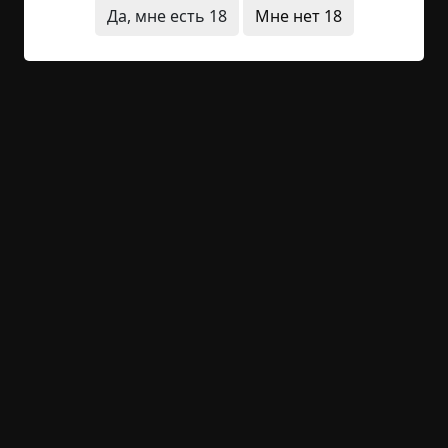
Читать полностью
Да, мне есть 18
Мне нет 18
предметы
архив
короткие
+26
Обсудить
955
Усадьба людоеда
Указать автора!
1.5 мин.
Страшные истории
archive
11-02-2019, 18:26
Указать источник!
Есть такие люди, которые увлекаются
паранормальными явлениями всерьёз. Для них
это хобби. Бывают одиночки, а бывают и целые
группы таких людей, которые изучают