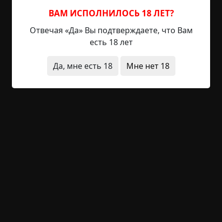
бабка начала подниматься. Я выскочила на
ВАМ ИСПОЛНИЛОСЬ 18 ЛЕТ?
лестничную площадку и стала звонить в двери
Отвечая «Да» Вы подтверждаете, что Вам
соседей. Когда зашли обратно вместе, то ни
есть 18 лет
зеркале, ни в кухне никого не было.
Да, мне есть 18
Мне нет 18
Лишь позже мне рассказали, что в этой квартире
до меня жила старая чета с внуком. Когда
взрослые оба умерли, ребенка забрали в детдом.
Что потом с ним стало, никто не знает. Вот такая
короткая история.
квартира
видения
зеркала
короткие
архив
941 просмотр
+19
Обсудить