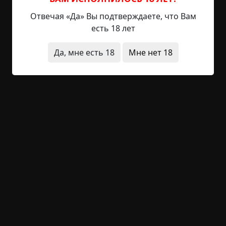
её вопросы и только конструировало всякие
Отвечая «Да» Вы подтверждаете, что Вам
неприличные реплики вроде: «Во сколько лет
есть 18 лет
выйду замуж?» — «Аня пиздище не замуж» (вроде
именно так было сформулировано).
Да, мне есть 18
Мне нет 18
Потом начал задавать вопросы я — в чём смысл
жизни, что ждёт нас в наступившем году, — но
блюдце всё равно продолжало обращаться к
Ане, начиная каждый ответ с её имени, и начало
задавать встречные вопросы вроде «Хуй в очке
не хочешь?», «Член дрочить умеешь?» (точные
формулировки не помню). Сестре стало явно
стыдно, а уж как стыдно было мне, не передать
словами — это было просто стыдобище, ведь я
придерживался «рационального» мнения, что на
самом деле мы сами неосознанно двигаем
блюдце и толкаем его в нужные стороны; значит,
все эти непристойные вопросы сестре задавал я