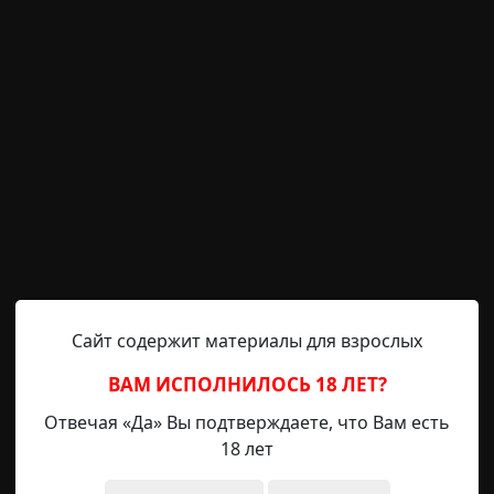
ны
существа
что это было
природные явления
лес
вы 5-8)
Сайт содержит материалы для взрослых
Hell Inquisitor
4-05-2022, 16:52
Источник
ВАМ ИСПОЛНИЛОСЬ 18 ЛЕТ?
Отвечая «Да» Вы подтверждаете, что Вам есть
18 лет
 Мастер не обманул и сдержал свое слово. Еще не успе
драли глаза, как трубы в коморке шута загудели, затряс