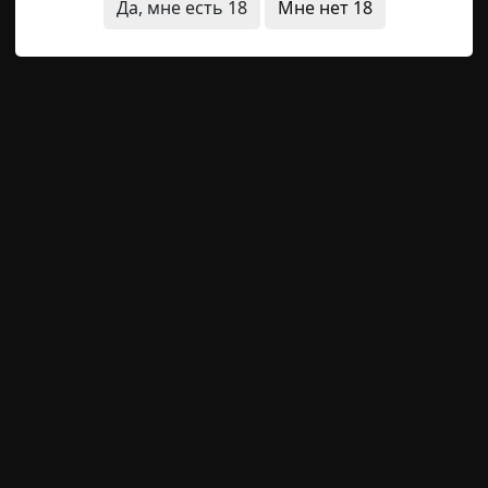
Да, мне есть 18
Мне нет 18
кла мутная, но потом мало помалу посветлела. Прохор,
 умылся по пояс, наплескав на полу большую лужу, смен
ивые мертвецы
лог, главы 1-4)
Hell Inquisitor
4-05-2022, 16:49
Источник