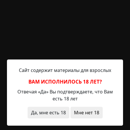
У Петровича в подвале жила Хрень. Он точно
помнил день, когда она там появилась — 27
апреля. Тем утром, опохмелившись, он спустился
вниз, чтобы достать лопату для огорода и банку
соленых помидоров для жены. Как всегда
щелкнул выключателем, но лампочка не
зажглась. «Перегорела, стерва» — успел
подумать Петрович и тут услышал из темноты
Сайт содержит материалы для взрослых
голос, хриплый, шелестящий, явно не
человеческий: — Не надо, я...
ВАМ ИСПОЛНИЛОСЬ 18 ЛЕТ?
Отвечая «Да» Вы подтверждаете, что Вам
Читать полностью
есть 18 лет
странная смерть
странные люди
существа
Да, мне есть 18
Мне нет 18
архив
+140
5
5 186