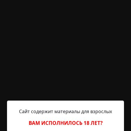
Hell Inquisitor
20-06-2021, 12:31
Источник
ПРОЛОГ Принарядился Зимний дворец,
похорошел, наполнился народом, как в былые
веселые времена. На лугу супротив парадного
подъезда без числа и счета останавливались
позолоченные коляски, брички и повозки,
промеж которых толпились кучера в ливреях,
пажи, гусары и слуги, нагруженные господскими
вещами. Дородные бояре, сопровождаемые
женушками и дочками, разодетыми по
последней парижской моде,...
Читать полностью
Сайт содержит материалы для взрослых
странные люди
живые мертвецы
странная
смерть
религия
ВАМ ИСПОЛНИЛОСЬ 18 ЛЕТ?