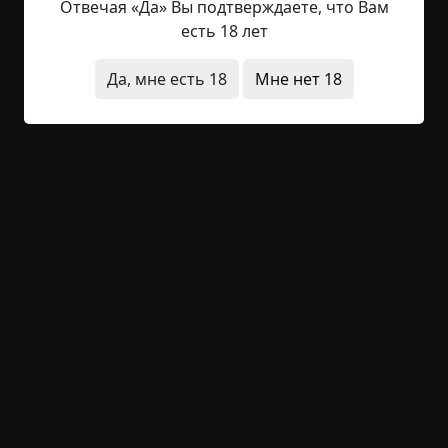
+25
Обсудить
1 753
Отвечая «Да» Вы подтверждаете, что Вам
есть 18 лет
Да, мне есть 18
Мне нет 18
7:45
©
Дмитрий Лазарев
8.5 мин.
Страшные истории
Марго
14-11-2020, 23:05
Источник
Когда Максим наконец выбрался из автобуса, его
спина промокла насквозь, а рюкзак с ноутбуком
весил целую тонну. Последние десять минут он
провел возле неисправной печки, зажатый с
трех сторон разгоряченными телами, кипя от
духоты и раздражения. Эти летние поездки
когда-нибудь угробят его, если он не успеет