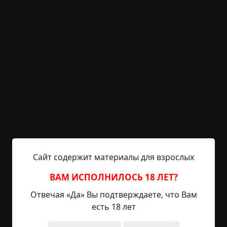
рассказывают машинисты, иногда видят силуэт
человека, идущего по путям. Если он идет по
ходу движения поезда, то надо просто быстро
проехать. А вот если идет навстречу, то
машиниста ждут большие неприятности со
здоровьем...
А иногда, рассказывал дед, что-то можно не
только увидеть, но и услышать. Когда состав
стоит в тоннеле, то, прислушавшись, можно
иногда услышать легкие шаги по крыше,
особенно ранним утром и поздним вечером,
когда людей в поезде мало. Или, стоя около
Сайт содержит материалы для взрослых
дверей, различить царапанье и постукивание с
той стороны. А кто не слышал крики на станции,
ВАМ ИСПОЛНИЛОСЬ 18 ЛЕТ?
когда народ начинает озираться, и никто не
Отвечая «Да» Вы подтверждаете, что Вам
может понять, кто же это кричал — а ведь в этих
есть 18 лет
криках чувствуются отличия от человеческих...
Да и случаи, когда люди ловят инфаркты в