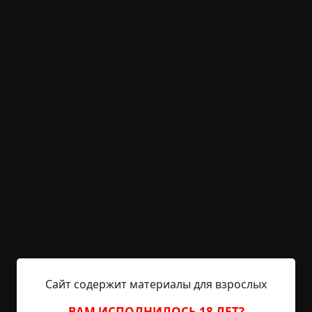
0.5 мин.
Страшные истории
archive
11-01-2019, 19:17
Указать источник!
Как-то шёл домой, смотрю — у соседнего дома
стоит наш участковый и вглядывается куда–то
вверх. Так, активно вглядывается. Я проходя
спросил, мол, кошка, что ли, чья–то на крыше. А
он рассказывает, позавчера повесилась тётка из
такой–то квартиры, обстоятельства можно
трактовать как сомнительные. Одинокая, 47 лет.
Проблема в том, что она ему несколько месяцев
жаловалась, что к ней по ночам из угла...
Читать полностью
квартира
короткие
странная смерть
Сайт содержит материалы для взрослых
существа
архив
ВАМ ИСПОЛНИЛОСЬ 18 ЛЕТ?