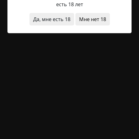
есть 18 лет
Читать полностью
Да, мне есть 18
Мне нет 18
заброшенное место
существа
архив
+27
Обсудить
1 176
Ночной ужас
©
Шпулька
4.5 мин.
Страшные истории
archive
28-01-2019, 23:21
Указать источник!
В тот вечер мы с сестрой Мариной
возвращались домой из деревенского клуба.
Вернее, в ту ночь, а не вечер — засиделись мы