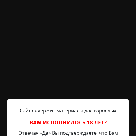
Заброшенное убежище
Указать автора!
3 мин.
Страшные истории
archive
10-02-2019, 16:41
Указать источник!
Это случилось в 2008 году. Как раз тогда я
поступил в университет, где познакомился с
одним человеком, ставшим позднее моим
другом. В ту пору нашим общим интерсом была
постапокалиптика. Мы посещали различные
сайты соответствующей тематики, читали книги,
смотрели фильмы, подолгу обсуждали
Сайт содержит материалы для взрослых
всевозможные сценарии конца света и методы
выживания в экстремальных ситуациях. У
ВАМ ИСПОЛНИЛОСЬ 18 ЛЕТ?
каждого из нас был собран...
Отвечая «Да» Вы подтверждаете, что Вам