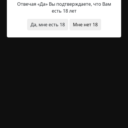
истории и культуры, в котором учился ее парень
Отвечая «Да» Вы подтверждаете, что Вам
Петя. — Нету его уже, — буркнула женщина. —
есть 18 лет
Института? —...
Да, мне есть 18
Мне нет 18
Читать полностью
деревня
вымышленные
людоедство
странные люди
архив
+25
Обсудить
1 309
Человек позади
©
Екатерина Коныгина
1 мин.
Страшные истории
archive
19-06-2019, 13:57
Указать источник!