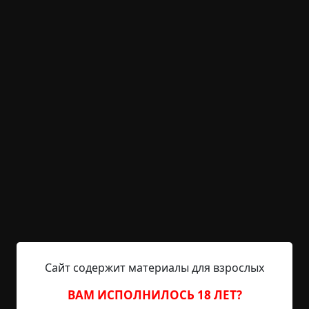
+19
Обсудить
987
В тихом домике за лесом
©
Аннабель
2 мин.
Страшные истории
archive
19-06-2019, 15:16
Указать источник!
Дверь Любе открыла женщина средних лет. —
Чего надо? — не слишком любезно
поинтересовалась она. Люба начала торопливо
объяснять, видя, что хозяйка теряет терпение.
Она была одна в провинциальном городе под
Сайт содержит материалы для взрослых
Оренбургом. Люба набрела на поселок за лесом
и хотела спросить, где находится Институт
ВАМ ИСПОЛНИЛОСЬ 18 ЛЕТ?