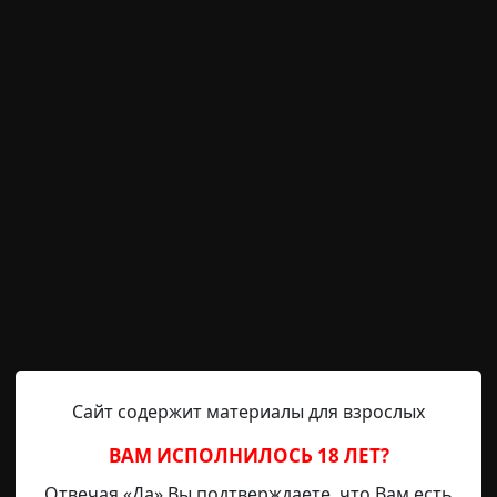
Gilgolab
10-03-2026, 22:24
Указать источник!
. Ей исполнилось 7 лет. Моя малютка там, а я здесь. В 
 второй день, второй день я голодаю. Радует только то,
 капли. Если бы не они, то я бы наверно умер от жажды
естный читатель, тоже не повезло оказаться здесь, то зна
ранные люди
что это было
Сайт содержит материалы для взрослых
ВАМ ИСПОЛНИЛОСЬ 18 ЛЕТ?
Отвечая «Да» Вы подтверждаете, что Вам есть