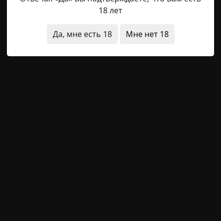
18 лет
Pennywise
19-01-2026, 11:39
Указать источник!
Да, мне есть 18
Мне нет 18
ный приёмник ожил под моими пальцами — это тишина. 
вид тишины, который наполнен едва уловимыми звуками
чным шепотом волн эфира и чем-то ещё, неуловимым д
аете это чувство, когда кажется, будто в соседней ком
угой мир
необычные состояния