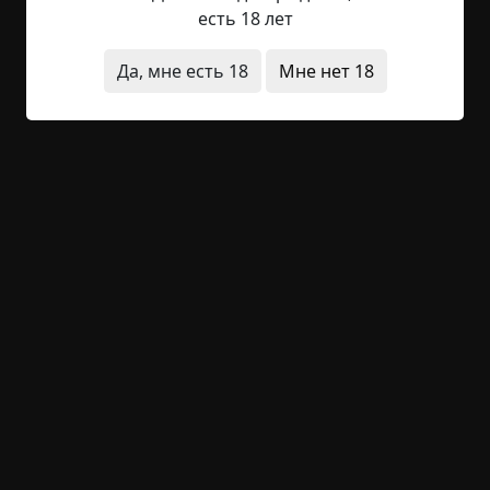
есть 18 лет
— Папа, — осторожно позвала она его.
Да, мне есть 18
Мне нет 18
«Дзинь, дзинь, дзинь».
— Папа, ответь мне!
«Дзинь, дзинь, дзинь».
— Папа?
«Дзинь, дзинь, дзинь».
— Там кто-то есть с тобой?
«Дзинь, дзинь, дзинь».
— Папа, почему ты не отвечаешь? — девочка
едва не плакала.