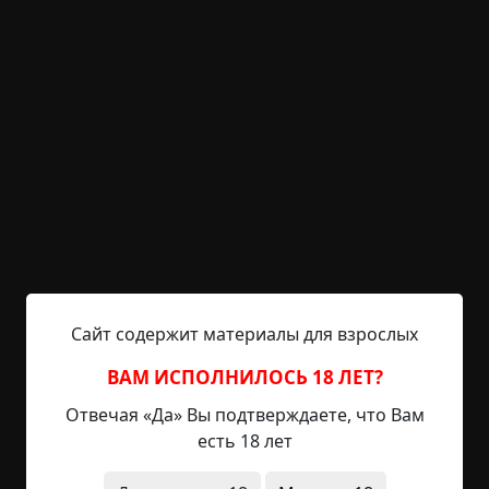
Шведский спиритизм
Указать автора!
1 мин.
Страшные истории
archive
17-01-2019, 12:43
Указать источник!
Живу я в Швеции уже 6 лет. Два года назад
переехал с родителями в другой город. Там
встретил старого знакомого с Украины. Мы с
ним быстро подружились, ибо народу с СНГ не
очень-то много. На данный момент этот
Сайт содержит материалы для взрослых
знакомый — мой единственный друг. Сейчас я
учусь на первом курсе университета, а друг
ВАМ ИСПОЛНИЛОСЬ 18 ЛЕТ?
заканчивает школу и остался на второй год (в
Отвечая «Да» Вы подтверждаете, что Вам
Европе это нормально — там нередко по 13 лет в
есть 18 лет
школе...