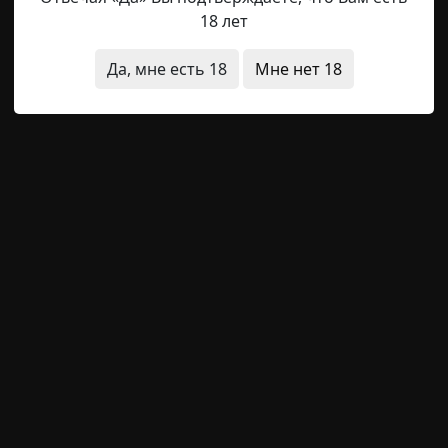
ницы нет, а слово это написано с большой буквы, и, вид
18 лет
подъем? Вы не сторонник дорогого комфорта и пафоса,
ю атмосферу? Мы ждем Вас в нашей уютной Костинице! 
Да, мне есть 18
Мне нет 18
о это было
необычные состояния
A.I.D corporation
21-04-2025, 10:45
Указать исто