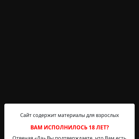
года, а точнее, прибыл – это слишком громко сказано. М
на пыльной обочине, в паре миль от города. Автобус, г
ался прочь, оставив меня наедине с удушающей жарой 
м жужжанием каких-то мерзких насекомых. Инсмут… са
и
заброшенное место
болото
необычные состояния
Сайт содержит материалы для взрослых
Berdlen
21-04-2025, 11:03
Указать источник!
ВАМ ИСПОЛНИЛОСЬ 18 ЛЕТ?
том слове. Потом заметил, но решил — глупая ошибка. По
Отвечая «Да» Вы подтверждаете, что Вам есть