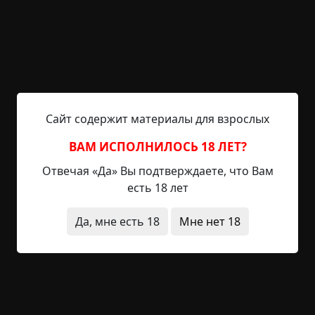
что находится в Московской области. Слово
«город» к нему очень сложно применить, но этот
статус Угли имеют уже довольно давно, но
выглядят как привет из прошлого. Так вот, в этом
городе у меня дача. Решил я туда поехать со
своей девушкой, с которой недавно
познакомился. Приехав на дачу и закинув туда
Сайт содержит материалы для взрослых
купленную еду и питье, мы решили пойти
ВАМ ИСПОЛНИЛОСЬ 18 ЛЕТ?
купаться....
Отвечая «Да» Вы подтверждаете, что Вам
Читать полностью
есть 18 лет
исчезновения
странные люди
Да, мне есть 18
Мне нет 18
+12
Обсудить
1 486