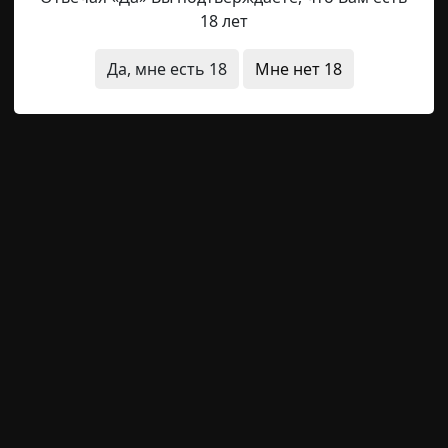
18 лет
 и постоянно перебегающие дорогу зайцы ни разу не по
у мне под колесо бросилась черная кошка. Взялась совер
Да, мне есть 18
Мне нет 18
очины, да и ехал я не в крайней полосе. Кошка словно
ой — абсолютно черная и быстрая, как молния. Я и вид
рхив
короткие
а
archive
21-06-2019, 20:31
Указать источник!