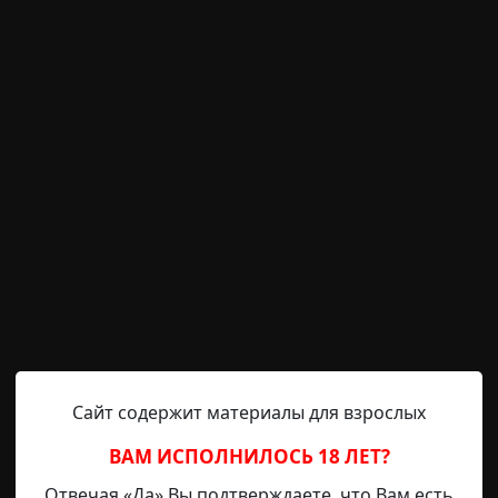
ь одна соседская девчонка — она приезжала иногда на д
гда она перестала приезжать. В соседский дом стали при
, где Маша и её родители. На это они ответили мне, что 
й Маши не знают. Я спросил у родителей, что происходи
ыло
архив
короткие
Сайт содержит материалы для взрослых
archive
21-06-2019, 23:45
Указать источник!
ВАМ ИСПОЛНИЛОСЬ 18 ЛЕТ?
Отвечая «Да» Вы подтверждаете, что Вам есть