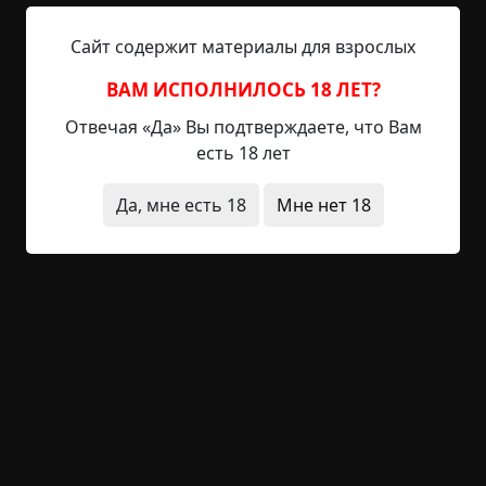
что это было
архив
Сайт содержит материалы для взрослых
+29
1
1 526
ВАМ ИСПОЛНИЛОСЬ 18 ЛЕТ?
Отвечая «Да» Вы подтверждаете, что Вам
есть 18 лет
Родонит
Указать автора!
Да, мне есть 18
Мне нет 18
1.5 мин.
Страшные истории
archive
10-01-2019, 11:14
Указать источник!
В нашем городе есть недостроенный квартал,
который называется Родонит. Строительство
было заморожено очень давно, и там теперь
собираются любители страйкбола, но только в
дневное время. Когда темнеет, люди уходят