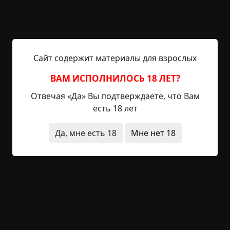
30 мин.
Страшные истории
Hell Inquisitor
17-07-2021, 12:19
Источник
1/1 Миронка бежал в город. «Нашелся…
Сайт содержит материалы для взрослых
нашелся…» — втягивая сопли, выдыхал он в
декабрьский мороз. Как и каждый понедельник,
ВАМ ИСПОЛНИЛОСЬ 18 ЛЕТ?
на ярмарку с округи тянулись возы. Купцы ехали
Отвечая «Да» Вы подтверждаете, что Вам
сбыть свое, а заодно отовариться добром
есть 18 лет
здешних ремесленников: сукном, коврами,
поясами с вышивкой, расписными шпалерами.
Да, мне есть 18
Мне нет 18
Мальчуган, придерживая спадающую на глаза
шапку, петлял между баб с пахучей едой, между
бредущих на...
Читать полностью
военные
странные люди
странная смерть
ритуалы
существа
необычные состояния